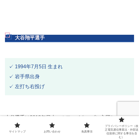
大谷翔平選手
✓ 1994年7月5日 生まれ
✓ 岩手県出身
✓ 左打ち右投げ
大谷選手は2013年日本ハムファイターズに入団し、投手
プライバシーポリシー（改
としても打者としても大活躍していました。
正電気通信事業法・外部送
サイトマップ
お問い合わせ
免責事項
信規律に関する事項を含
中でも2016年には「2桁勝利･100安打･20本塁打」の偉業
む）