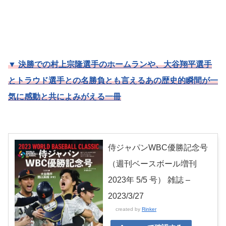
▼
決勝での村上宗隆選手のホームランや、大谷翔平選手
とトラウド選手との名勝負とも言えるあの歴史的瞬間が一
気に感動と共によみがえる一冊
侍ジャパンWBC優勝記念号
（週刊ベースボール増刊
2023年 5/5 号） 雑誌 –
2023/3/27
created by
Rinker