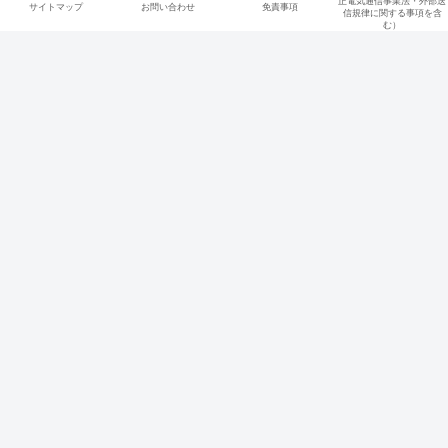
正電気通信事業法・外部送
サイトマップ
お問い合わせ
免責事項
信規律に関する事項を含
む）
カテゴリー
サイトマップ
お問い合わせ
免責事項
プライバシーポリシー（改正電気
通信事業法・外部送信規律に関す
る事項を含む）