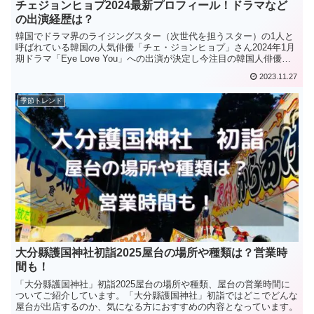
チェジョンヒョプ2024最新プロフィール！ドラマなど
の出演経歴は？
韓国でドラマ界のライジングスター（次世代を担うスター）の1人と
呼ばれている韓国の人気俳優「チェ・ジョンヒョプ」さん2024年1月
期ドラマ「Eye Love You」への出演が決定し今注目の韓国人俳優で
すが、どんな経歴の持ち主なのでしょうか？...
2023.11.27
季節トレンド
大分縣護国神社初詣2025屋台の場所や種類は？営業時
間も！
「大分縣護国神社」初詣2025屋台の場所や種類、屋台の営業時間に
ついてご紹介しています。「大分縣護国神社」初詣ではどこでどんな
屋台が出店するのか、気になる方におすすめの内容となっています。