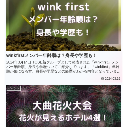
winkfirstメンバー年齢順は？身長や学歴も！
2024年3月14日 TOBE新グループとして発表された「winkfirst」メン
バー年齢順、身長や学歴ついてご紹介しています。「winkfirst」年齢
順が気になる方、身長や学歴などの経歴がわかる内容となっていま
す。
2024.03.19
イベント