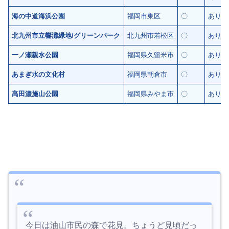
海の中道海浜公園
福岡市東区
〇
あり※
北九州市立響灘緑地/グリーンパーク
北九州市若松区
〇
あり※
一ノ瀬親水公園
福岡県久留米市
〇
あり
あまぎ水の文化村
福岡県朝倉市
〇
あり※
高田濃施山公園
福岡県みやま市
〇
あり
今日は油山市民の森で花見。ちょうど見頃だっ