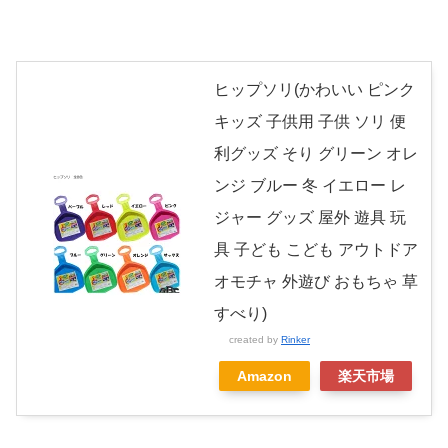
ヒップソリ(かわいい ピンク
キッズ 子供用 子供 ソリ 便
利グッズ そり グリーン オレ
ンジ ブルー 冬 イエロー レ
ジャー グッズ 屋外 遊具 玩
具 子ども こども アウトドア
オモチャ 外遊び おもちゃ 草
すべり)
created by
Rinker
Amazon
楽天市場