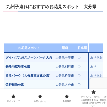
九州子連れにおすすめお花見スポット 大分県
お花見スポット
場所
駐車場
ダイハツ九州スポーツパーク大貞
大分県中津市
〇
あり※おむ
鉄輪地獄地帯公園
大分県別府市
〇
あり
るるパーク（
大分農業文化公園
）
大分県杵築市
〇
あり※おむ
佐野植物公園
大分県大分市
〇
あり※おむ
吉四六ランド
大分県野津町
〇
あり
プライバシーポリシー（改
正電気通信事業法・外部送
サイトマップ
お問い合わせ
免責事項
信規律に関する事項を含
む）