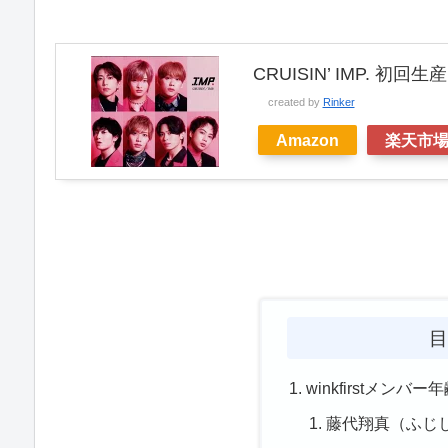
CRUISIN’ IMP. 初回
created by
Rinker
Amazon
楽天市
目
winkfirstメ
藤代翔真（ふじし