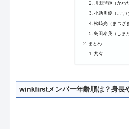
川田瑠輝（かわた
小助川優（こすけ
松崎光（まつざき
島田泰我（しま
まとめ
共有:
winkfirstメンバー年齢順は？身