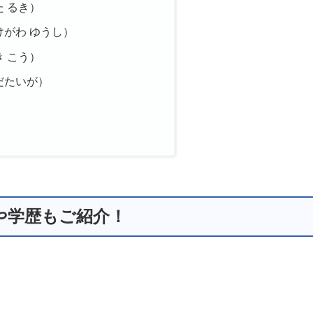
 るき）
がわ ゆうし）
 こう）
だたいが）
長や学歴もご紹介！