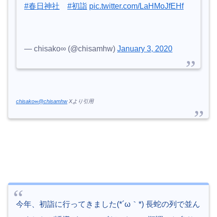
#春日神社
#初詣
pic.twitter.com/LaHMoJfEHf
— chisako∞ (@chisamhw)
January 3, 2020
chisako∞@chisamhw
Xより引用
今年、初詣に行ってきました(*´ω｀*) 長蛇の列で並ん