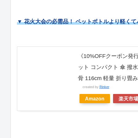
▼ 花火大会の必需品！ ペットボトルより軽く
《10%OFFクーポン発行
ット コンパクト 傘 撥
骨 116cm 軽量 折り
created by
Rinker
Amazon
楽天市