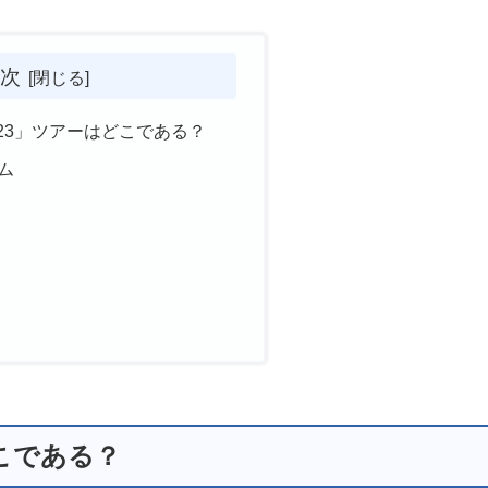
次
23」ツアーはどこである？
ム
こである？