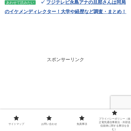
✓
フジテレビ永島アナの旦那さんは同局
あわせて読みたい
のイケメンディレクター！大学や経歴など調査・まとめ！
スポンサーリンク
プライバシーポリシー（改
正電気通信事業法・外部送
サイトマップ
お問い合わせ
免責事項
信規律に関する事項を含
む）