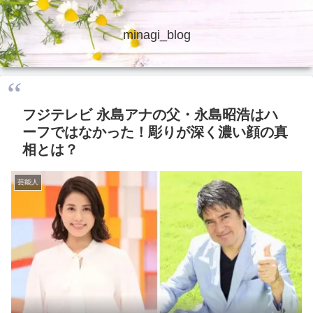
minagi_blog
フジテレビ 永島アナの父・永島昭浩はハ
ーフではなかった！彫りが深く濃い顔の真
相とは？
芸能人