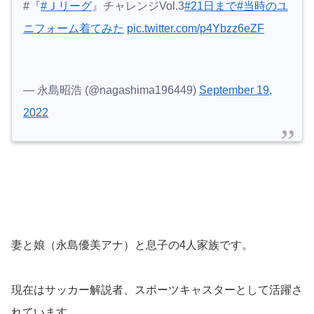
#『
#Ｊリーグ
』チャレンジVol.3
#21日まで
#当時のユ
ニフォーム着てみた
pic.twitter.com/p4Ybzz6eZF
— 永島昭浩 (@nagashima196449)
September 19,
2022
妻と娘（永島優美アナ）と息子の4人家族です。
現在はサッカー解説者、スポーツキャスターとして活躍さ
れています。