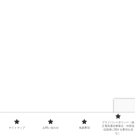
共有:
プライバシーポリシー（改
正電気通信事業法・外部送
サイトマップ
お問い合わせ
免責事項
信規律に関する事項を含
Facebook
X
む）