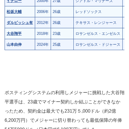
イチロー
2000年
27歳
シアトル・マリナーズ
3
松坂大輔
2006年
26歳
レッドソックス
6
ダルビッシュ有
2012年
26歳
テキサス・レンジャース
6
大谷翔平
2018年
23歳
ロサンゼルス・エンゼルス
2
山本由伸
2024年
25歳
ロサンゼルス・ドジャース
1
ポスティングシステムの利用しメジャーに挑戦した大谷翔
平選手は、23歳でマイナー契約しか結ぶことができなか
ったため、契約金は最大でも231万５,000ドル（約2億
6,200万円）でメジャーに切り替わっても最低保障の年俸