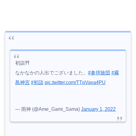
初詣⛩
なかなかの人出でございました。
#参拝旅団
#霧
島神宮
#初詣
pic.twitter.com/TTpVava4PU
— 雨神 (@Ame_Gami_Sama)
January 1, 2022