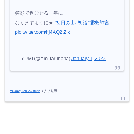
笑顔で過ごせる一年に
なりますように★
#初日の出
#初詣
#霧島神宮
pic.twitter.com/hj4AQ2tZlx
— YUMI (@YmHaruhana)
January 1, 2023
YUMI@YmHaruhana
Xより引用