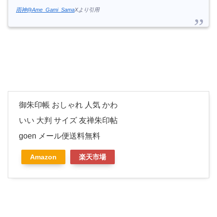
雨神@Ame_Gami_Sama
Xより引用
御朱印帳 おしゃれ 人気 かわ
いい 大判 サイズ 友禅朱印帖
goen メール便送料無料
Amazon
楽天市場