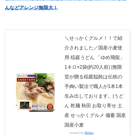
んなどアレンジ無限大！
＼せっかくグルメ！！で紹
介されました／国産小麦使
用 稲庭うどん 「ゆめ飛龍」
1キロ×2袋(約20人前) |無限
堂が贈る稲庭饂飩は伝統の
手綯い製法で職人が1本1本
生み出しております。|うど
ん 乾麺 秋田 お取り寄せ 土
産 せっかくグルメ 備蓄 国産
国産小麦
created by
Rinker