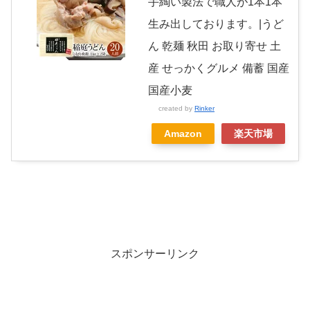
手綯い製法で職人が1本1本
生み出しております。|うど
ん 乾麺 秋田 お取り寄せ 土
産 せっかくグルメ 備蓄 国産
国産小麦
created by
Rinker
Amazon
楽天市場
スポンサーリンク