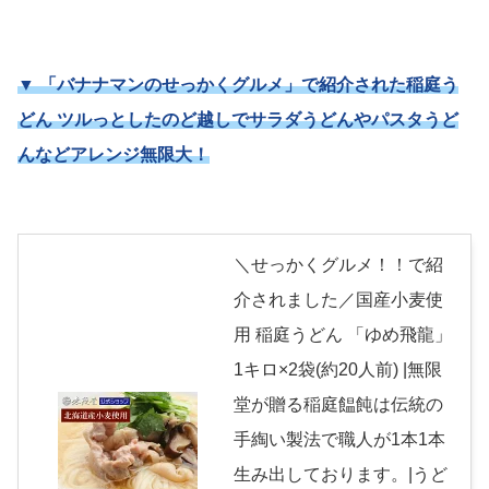
▼ 「バナナマンのせっかくグルメ」で紹介された稲庭う
どん ツルっとしたのど越しでサラダうどんやパスタうど
んなどアレンジ無限大！
＼せっかくグルメ！！で紹
介されました／国産小麦使
用 稲庭うどん 「ゆめ飛龍」
1キロ×2袋(約20人前) |無限
堂が贈る稲庭饂飩は伝統の
手綯い製法で職人が1本1本
生み出しております。|うど