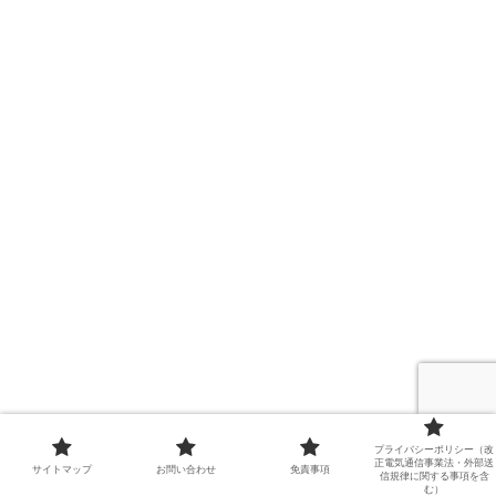
プライバシーポリシー（改
正電気通信事業法・外部送
サイトマップ
お問い合わせ
免責事項
信規律に関する事項を含
む）