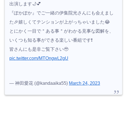
出演します🌙💕
『ぽかぽか』でご一緒の伊集院光さんにも会えまし
た🎉嬉しくてテンションが上がっちゃいました😂
とにかく一目で＂ある事＂がわかる見事な図解を、
いくつも知る事ができる楽しい番組です❗️
皆さんにも是非ご覧下さい🥹
pic.twitter.com/MTOngwL2gU
— 神田愛花 (@kandaaika55)
March 24, 2023