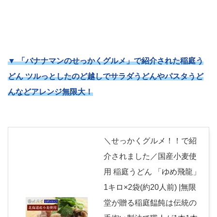
▼ 「バナナマンのせっかくグルメ」で紹介された稲庭う
どん ツルっとしたのど越しでサラダうどんやパスタうど
んなどアレンジ無限大！
＼せっかくグルメ！！で紹
介されました／国産小麦使
用 稲庭うどん 「ゆめ飛龍」
1キロ×2袋(約20人前) |無限
堂が贈る稲庭饂飩は伝統の