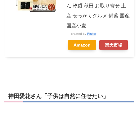
ん 乾麺 秋田 お取り寄せ 土
産 せっかくグルメ 備蓄 国産
国産小麦
created by
Rinker
Amazon
楽天市場
神田愛花さん「子供は自然に任せたい」