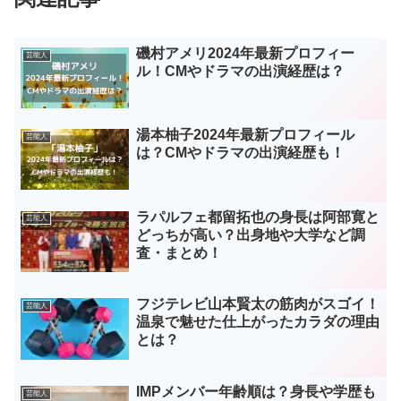
磯村アメリ2024年最新プロフィー
芸能人
ル！CMやドラマの出演経歴は？
湯本柚子2024年最新プロフィール
芸能人
は？CMやドラマの出演経歴も！
ラパルフェ都留拓也の身長は阿部寛と
芸能人
どっちが高い？出身地や大学など調
査・まとめ！
フジテレビ山本賢太の筋肉がスゴイ！
芸能人
温泉で魅せた仕上がったカラダの理由
とは？
IMPメンバー年齢順は？身長や学歴も
芸能人