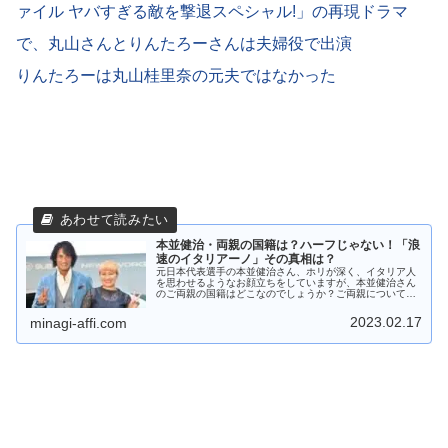
ァイル ヤバすぎる敵を撃退スペシャル!」の再現ドラマ
で、丸山さんとりんたろーさんは夫婦役で出演
りんたろーは丸山桂里奈の元夫ではなかった
本並健治・両親の国籍は？ハーフじゃない！「浪
速のイタリアーノ」その真相は？
元日本代表選手の本並健治さん、ホリが深く、イタリア人
を思わせるようなお顔立ちをしていますが、本並健治さん
のご両親の国籍はどこなのでしょうか？ご両親についての
証言などから、あのお顔立ちの秘密についてご紹介しま
す！また「浪速のイタリアーノ」という愛称の真相につい
2023.02.17
minagi-affi.com
て調査・まとめてみました！