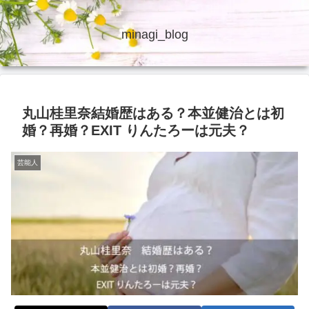
minagi_blog
丸山桂里奈結婚歴はある？本並健治とは初
婚？再婚？EXIT りんたろーは元夫？
芸能人