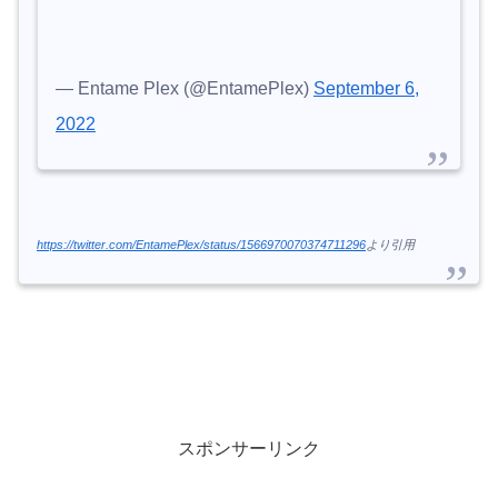
— Entame Plex (@EntamePlex)
September 6,
2022
https://twitter.com/EntamePlex/status/1566970070374711296
より引用
スポンサーリンク