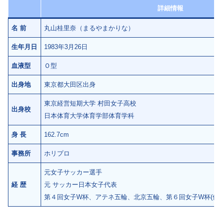
詳細情報
名 前
丸山桂里奈（まるやまかりな）
生年月日
1983年3月26日
血液型
Ｏ型
出身地
東京都大田区出身
東京経営短期大学 村田女子高校
出身校
日本体育大学体育学部体育学科
身 長
162.7cm
事務所
ホリプロ
元女子サッカー選手
経 歴
元 サッカー日本女子代表
第４回女子W杯、アテネ五輪、北京五輪、第６回女子W杯(優勝