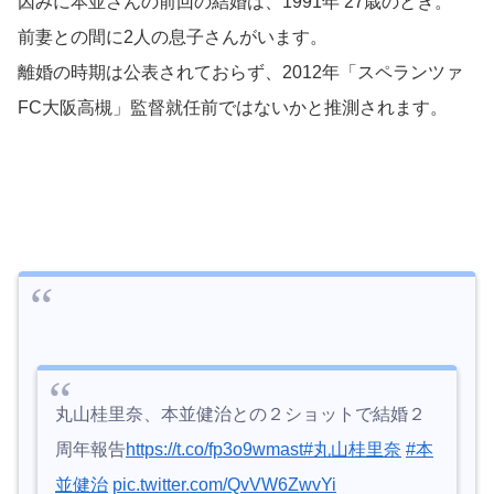
因みに本並さんの前回の結婚は、1991年 27歳のとき。
前妻との間に2人の息子さんがいます。
離婚の時期は公表されておらず、2012年「スペランツァ
FC大阪高槻」監督就任前ではないかと推測されます。
丸山桂里奈、本並健治との２ショットで結婚２
周年報告
https://t.co/fp3o9wmast
#丸山桂里奈
#本
並健治
pic.twitter.com/QvVW6ZwvYi