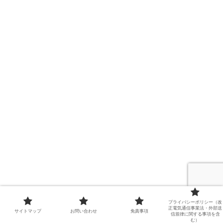
プライバシーポリシー（改
正電気通信事業法・外部送
サイトマップ
お問い合わせ
免責事項
信規律に関する事項を含
む）