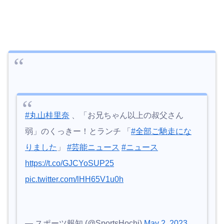
#丸山桂里奈
、「お兄ちゃん以上の叔父さん
弱」のくっきー！とランチ 「
#全部ご馳走にな
りました
」
#芸能ニュース
#ニュース
https://t.co/GJCYoSUP25
pic.twitter.com/lHH65V1u0h
— スポーツ報知 (@SportsHochi)
May 2, 2023