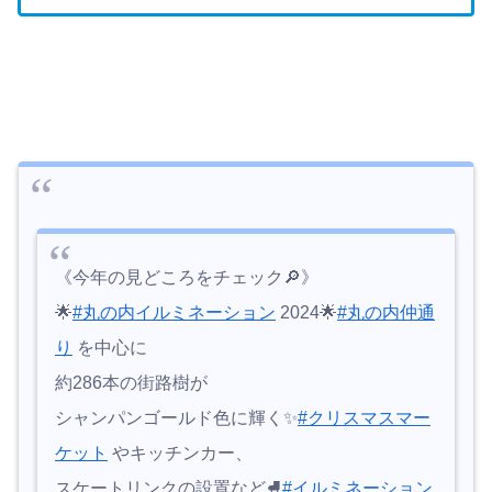
《今年の見どころをチェック🔎》
🌟
#丸の内イルミネーション
2024🌟
#丸の内仲通
り
を中心に
約286本の街路樹が
シャンパンゴールド色に輝く✨
#クリスマスマー
ケット
やキッチンカー、
スケートリンクの設置など⛸
#イルミネーション