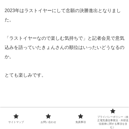
2023年はラストイヤーにして念願の決勝進出となりまし
た。
「ラストイヤーなので楽しむ気持ちで」と記者会見で意気
込みを語っていたきょんさんの順位はいったいどうなるの
か。
とても楽しみです。
プライバシーポリシー（改
正電気通信事業法・外部送
スポンサーリンク
サイトマップ
お問い合わせ
免責事項
信規律に関する事項を含
む）