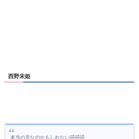
西野未姫
本当の兄なのかもしれない🤣🤣🤣