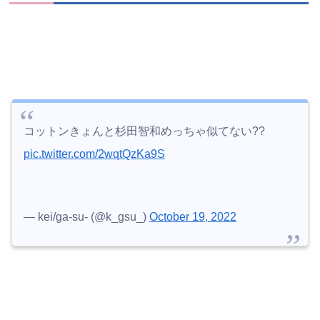
コットンきょんと杉田智和めっちゃ似てない??
pic.twitter.com/2wqtQzKa9S
— kei/ga-su- (@k_gsu_)
October 19, 2022