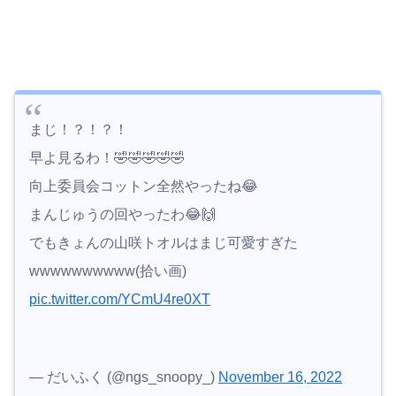
まじ！？！？！
早よ見るわ！🤣🤣🤣🤣🤣
向上委員会コットン全然やったね😂
まんじゅうの回やったわ😂🙌
でもきょんの山咲トオルはまじ可愛すぎた
wwwwwwwwww(拾い画)
pic.twitter.com/YCmU4re0XT
— だいふく (@ngs_snoopy_)
November 16, 2022