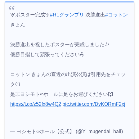
🎊ポスター完成🎊
#R1グランプリ
決勝進出
#コットン
きょん
決勝進出を祝したポスターが完成しました🎉
優勝目指して頑張ってください💪
コットン きょんの直近の出演公演は引用先をチェッ
ク🧐
是非ヨシモト∞ホールに足をお運びください🙌
https://t.co/z52fx8w4Q2
pic.twitter.com/DyKORmF2xj
— ヨシモト∞ホール【公式】 (@Y_mugendai_hall)