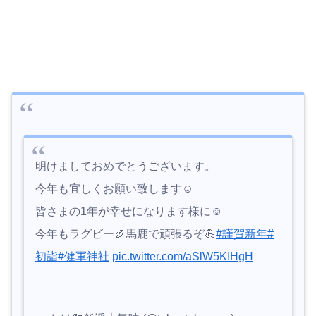
明けましておめでとうございます。
今年も宜しくお願い致します☺️
皆さまの1年が幸せになります様に☺️
今年もラグビー🏉馬鹿で頑張るぞ💪
#謹賀新年
#
初詣
#健軍神社
pic.twitter.com/aSlW5KIHgH