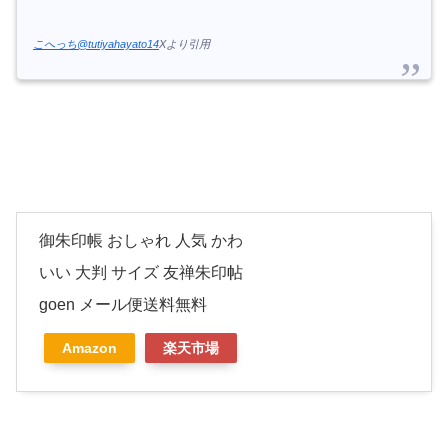
こへっち@tutiyahayato14
Xより引用
御朱印帳 おしゃれ 人気 かわ
いい 大判 サイズ 友禅朱印帖
goen メール便送料無料
Amazon
楽天市場