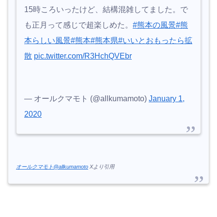
15時ころいったけど、結構混雑してました。で
も正月って感じで超楽しめた。
#熊本の風景
#熊
本らしい風景
#熊本
#熊本県
#いいとおもったら拡
散
pic.twitter.com/R3HchQVEbr
— オールクマモト (@allkumamoto)
January 1,
2020
オールクマモト@allkumamoto
Xより引用