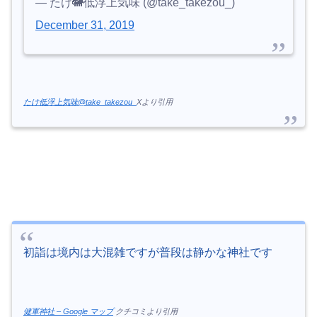
— たけ🐘低浮上気味 (@take_takezou_)
December 31, 2019
たけ低浮上気味@take_takezou_
Xより引用
初詣は境内は大混雑ですが普段は静かな神社です
健軍神社 – Google マップ
クチコミより引用