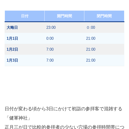
日付
開門時間
閉門時間
大晦日
23:00
０:00
1月1日
0:00
21:00
1月2日
7:00
21:00
1月3日
7:00
21:00
日付が変わる頃から3日にかけて初詣の参拝客で混雑する
「健軍神社」
正月三が日で比較的参拝者の少ない穴場の参拝時間帯につ