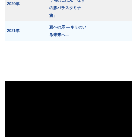
うちのごはん「なす
2020年
の豚バラスタミナ
篇」
夏への扉 ―キミのい
2021年
る未来へ―