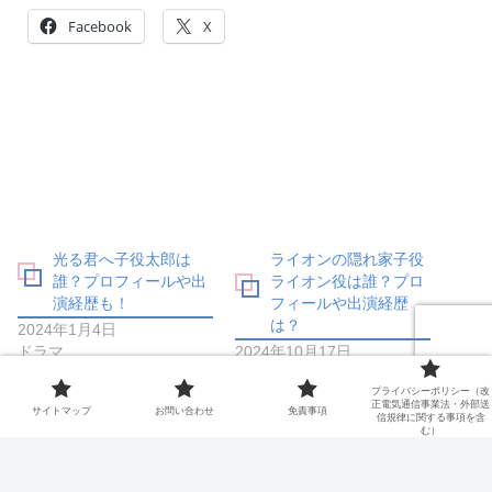
Facebook
X
光る君へ子役太郎は
ライオンの隠れ家子役
誰？プロフィールや出
ライオン役は誰？プロ
演経歴も！
フィールや出演経歴
は？
2024年1月4日
ドラマ
2024年10月17日
芸能人
プライバシーポリシー（改
正電気通信事業法・外部送
サイトマップ
お問い合わせ
免責事項
信規律に関する事項を含
む）