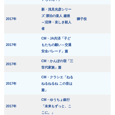
新・浅見光彦シリー
ズ 漂泊の楽人 越後
2017年
獅子役
～沼津・哀しき殺人
者
CM・JA共済「子ど
2017年
もたちの願い～交通
安全パレード」篇
CM・かんぽの宿「三
2017年
世代家族」篇
CM・クラシエ「ねる
2017年
ねるねるね この音は
篇」
CM・ゆうちょ銀行
2017年
「未来もずっと、こ
こに。」