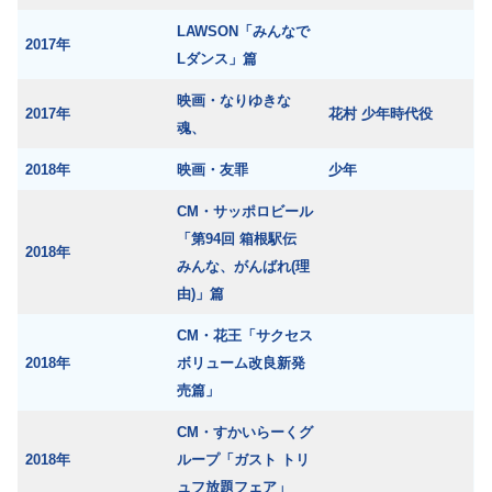
LAWSON「みんなで
2017年
Lダンス」篇
映画・なりゆきな
2017年
花村 少年時代役
魂、
2018年
映画・友罪
少年
CM・サッポロビール
「第94回 箱根駅伝
2018年
みんな、がんばれ(理
由)」篇
CM・花王「サクセス
2018年
ボリューム改良新発
売篇」
CM・すかいらーくグ
2018年
ループ「ガスト トリ
ュフ放題フェア」