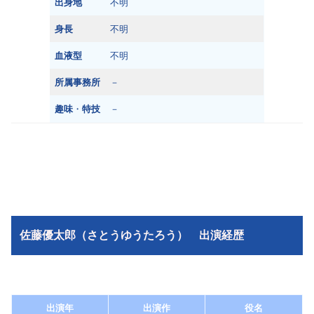
出身地
不明
身長
不明
血液型
不明
所属事務所
－
趣味
・
特技
－
佐藤優太郎（さとうゆうたろう）
出演経歴
出演年
出演作
役名