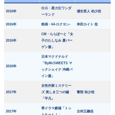
映画・
星ガ丘ワンダ
2016年
瀬生哲人 幼少役
ーランド
2016年
映画・64-ロクヨン-
幸田カイト 役
CM・ららぽーと「女
2016年
子のたしなみ 夏バー
ゲン篇」
日本マクドナルド
「ByMcSWEETS マ
2016年
ックシェイク 沖縄パ
イン篇」
女性作家ミステリー
2017年
ズ 美しき三つの嘘
警部 幼少役
「平凡」
帯ドラマ劇場「トッ
2017年
古村正義役
トちゃん！」