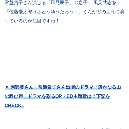
常盤貴子さん演じる「風見民子」の息子・ 風見武志を
「佐藤優太郎（さとうゆうたろう）」くんがどのように演
じているのか注目ですね！
▼
阿部寛さん・常盤貴子さん出演のドラマ
「遥かなる山
の呼び声」ドラマを彩るOP・ED主題歌は？下記を
CHECK♪