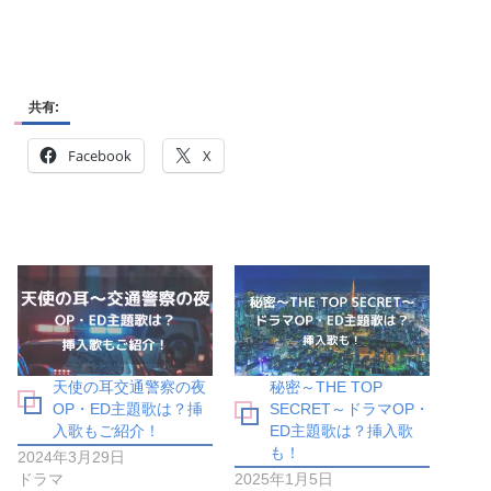
共有:
Facebook
X
天使の耳交通警察の夜
秘密～THE TOP
OP・ED主題歌は？挿
SECRET～ドラマOP・
入歌もご紹介！
ED主題歌は？挿入歌
も！
2024年3月29日
ドラマ
2025年1月5日