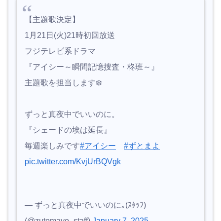
【主題歌決定】
1月21日(火)21時初回放送
フジテレビ系ドラマ
『アイシー～瞬間記憶捜査・柊班～』
主題歌を担当します❄️
ずっと真夜中でいいのに。
『シェードの埃は延長』
毎週楽しみです
#アイシー
#ずとまよ
pic.twitter.com/KvjUrBQVgk
— ずっと真夜中でいいのに｡(ｽﾀｯﾌ)
(@zutomayo_staff)
January 7, 2025