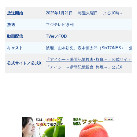
放送開始
2025年1月21日 毎週火曜日 よる10時～
放送
フジテレビ系列
動画配信
TVer
／
FOD
キャスト
波瑠、山本耕史、森本慎太郎（SixTONES）、倉 
「アイシー～瞬間記憶捜査･柊班～」公式サイト
公式サイト／公式X
「アイシー～瞬間記憶捜査･柊班～」公式X