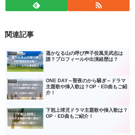
関連記事
遥かなる山の呼び声子役風見武志は
ドラマ
誰？プロフィールや出演経歴は？
ONE DAY～聖夜のから騒ぎ～ドラマ
ドラマ
主題歌や挿入歌は？OP・ED曲もご紹
介！
下剋上球児ドラマ主題歌や挿入歌は？
ドラマ
OP・ED曲もご紹介！