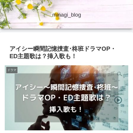
minagi_blog
アイシー瞬間記憶捜査･柊班ドラマOP・
ED主題歌は？挿入歌も！
ドラマ