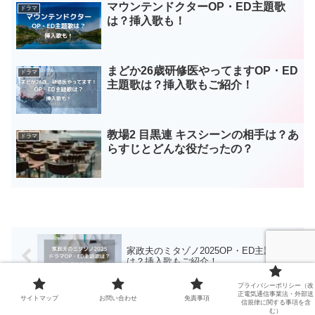
マウンテンドクターOP・ED主題歌
ドラマ
は？挿入歌も！
まどか26歳研修医やってますOP・ED
ドラマ
主題歌は？挿入歌もご紹介！
教場2 目黒連 キスシーンの相手は？あ
ドラマ
らすじとどんな役だったの？
家政夫のミタゾノ2025OP・ED主題歌
は？挿入歌もご紹介！
プライバシーポリシー（改
正電気通信事業法・外部送
サイトマップ
お問い合わせ
免責事項
信規律に関する事項を含
む）